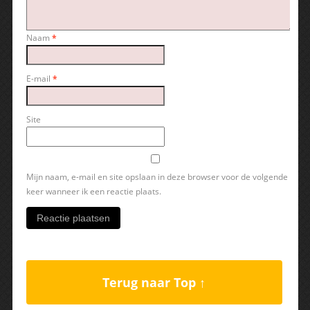
Naam
*
E-mail
*
Site
Mijn naam, e-mail en site opslaan in deze browser voor de volgende
keer wanneer ik een reactie plaats.
Terug naar Top ↑