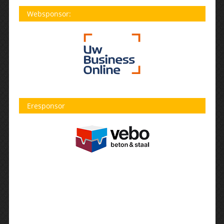
Websponsor:
Eresponsor