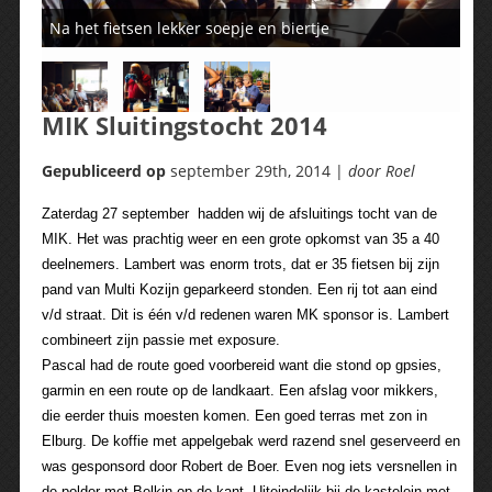
Na het fietsen lekker soepje en biertje
MIK Sluitingstocht 2014
Gepubliceerd op
september 29th, 2014 |
door Roel
Zaterdag 27 september hadden wij de afsluitings tocht van de
MIK. Het was prachtig weer en een grote opkomst van 35 a 40
deelnemers.
Lambert was enorm trots, dat er 35 fietsen bij zijn
pand van Multi Kozijn geparkeerd stonden. Een rij tot aan eind
v/d straat. Dit is één v/d redenen waren MK sponsor is. Lambert
combineert zijn passie met exposure.
Pascal had de route goed voorbereid want die stond op gpsies,
garmin en een route op de landkaart. Een afslag voor mikkers,
die eerder thuis moesten komen. Een goed terras met zon in
Elburg.
De koffie met appelgebak werd razend snel geserveerd en
was gesponsord door Robert de Boer. Even nog iets versnellen in
de polder met Belkin op de kant. Uiteindelijk bij de kastelein met