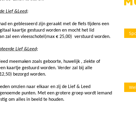
de Lief &Leed;
d en geblesseerd zijn geraakt met de fiets tijdens een
igitaal kaartje gestuurd worden en mocht het lid
Spo
dan zal een vleesschotel(max € 25,00) verstuurd worden.
ateerde Lief &Leed;
 leed meemaken zoals geboorte, huwelijk , ziekte of
 een kaartje gestuurd worden. Verder zal bij alle
 12,50) bezorgd worden.
bleden omzien naar elkaar en zij de Lief & Leed
We
genoemde punten. Met een grotere groep wordt iemand
stig om alles in beeld te houden.