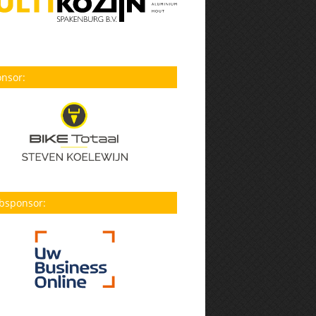
nsor:
bsponsor: