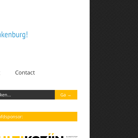
g
Contact
fdsponsor: