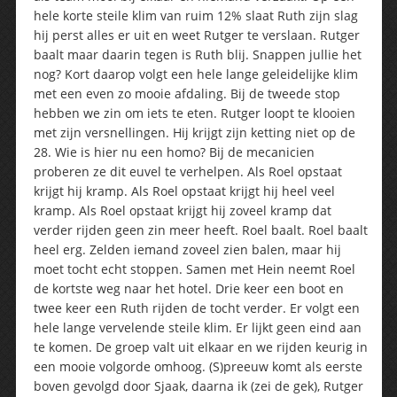
hele korte steile klim van ruim 12% slaat Ruth zijn slag
hij perst alles er uit en weet Rutger te verslaan. Rutger
baalt maar daarin tegen is Ruth blij. Snappen jullie het
nog? Kort daarop volgt een hele lange geleidelijke klim
met een even zo mooie afdaling. Bij de tweede stop
hebben we zin om iets te eten. Rutger loopt te klooien
met zijn versnellingen. Hij krijgt zijn ketting niet op de
28. Wie is hier nu een homo? Bij de mecanicien
proberen ze dit euvel te verhelpen. Als Roel opstaat
krijgt hij kramp. Als Roel opstaat krijgt hij heel veel
kramp. Als Roel opstaat krijgt hij zoveel kramp dat
verder rijden geen zin meer heeft. Roel baalt. Roel baalt
heel erg. Zelden iemand zoveel zien balen, maar hij
moet tocht echt stoppen. Samen met Hein neemt Roel
de kortste weg naar het hotel. Drie keer een boot en
twee keer een Ruth rijden de tocht verder. Er volgt een
hele lange vervelende steile klim. Er lijkt geen eind aan
te komen. De groep valt uit elkaar en we rijden keurig in
een mooie volgorde omhoog. (S)preeuw komt als eerste
boven gevolgd door Sjaak, daarna ik (zei de gek), Rutger