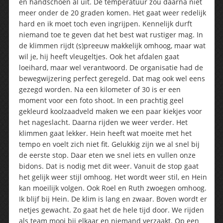
en handschoen al uit. De temperatuur zou daarna niet
meer onder de 20 graden komen. Het gaat weer redelijk
hard en ik moet toch even ingrijpen. Kennelijk durft
niemand toe te geven dat het best wat rustiger mag. In
de klimmen rijdt (s)preeuw makkelijk omhoog, maar wat
wil je, hij heeft vleugeltjes. Ook het afdalen gaat
loeihard, maar wel verantwoord. De organisatie had de
bewegwijzering perfect geregeld. Dat mag ook wel eens
gezegd worden. Na een kilometer of 30 is er een
moment voor een foto shoot. In een prachtig geel
gekleurd koolzaadveld maken we een paar kiekjes voor
het nageslacht. Daarna rijden we weer verder. Het
klimmen gaat lekker. Hein heeft wat moeite met het
tempo en voelt zich niet fit. Gelukkig zijn we al snel bij
de eerste stop. Daar eten we snel iets en vullen onze
bidons. Dat is nodig met dit weer. Vanuit de stop gaat
het gelijk weer stijl omhoog. Het wordt weer stil, en Hein
kan moeilijk volgen. Ook Roel en Ruth zwoegen omhoog.
Ik blijf bij Hein. De klim is lang en zwaar. Boven wordt er
netjes gewacht. Zo gaat het de hele tijd door. We rijden
als team mooi bij elkaar en niemand verzaakt. Op een