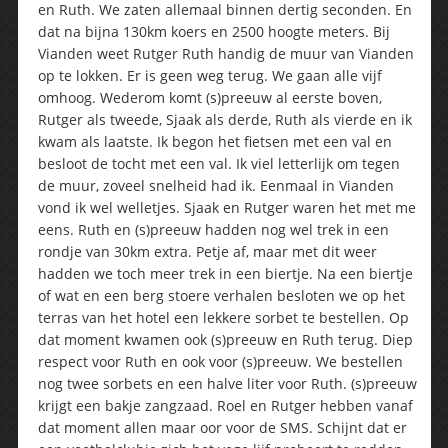
en Ruth. We zaten allemaal binnen dertig seconden. En
dat na bijna 130km koers en 2500 hoogte meters. Bij
Vianden weet Rutger Ruth handig de muur van Vianden
op te lokken. Er is geen weg terug. We gaan alle vijf
omhoog. Wederom komt (s)preeuw al eerste boven,
Rutger als tweede, Sjaak als derde, Ruth als vierde en ik
kwam als laatste. Ik begon het fietsen met een val en
besloot de tocht met een val. Ik viel letterlijk om tegen
de muur, zoveel snelheid had ik. Eenmaal in Vianden
vond ik wel welletjes. Sjaak en Rutger waren het met me
eens. Ruth en (s)preeuw hadden nog wel trek in een
rondje van 30km extra. Petje af, maar met dit weer
hadden we toch meer trek in een biertje. Na een biertje
of wat en een berg stoere verhalen besloten we op het
terras van het hotel een lekkere sorbet te bestellen. Op
dat moment kwamen ook (s)preeuw en Ruth terug. Diep
respect voor Ruth en ook voor (s)preeuw. We bestellen
nog twee sorbets en een halve liter voor Ruth. (s)preeuw
krijgt een bakje zangzaad. Roel en Rutger hebben vanaf
dat moment allen maar oor voor de SMS. Schijnt dat er