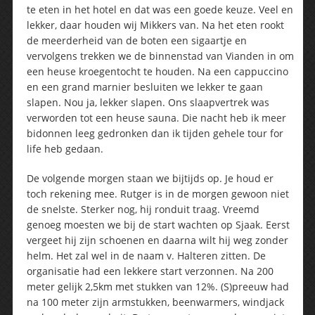
te eten in het hotel en dat was een goede keuze. Veel en
lekker, daar houden wij Mikkers van. Na het eten rookt
de meerderheid van de boten een sigaartje en
vervolgens trekken we de binnenstad van Vianden in om
een heuse kroegentocht te houden. Na een cappuccino
en een grand marnier besluiten we lekker te gaan
slapen. Nou ja, lekker slapen. Ons slaapvertrek was
verworden tot een heuse sauna. Die nacht heb ik meer
bidonnen leeg gedronken dan ik tijden gehele tour for
life heb gedaan.
De volgende morgen staan we bijtijds op. Je houd er
toch rekening mee. Rutger is in de morgen gewoon niet
de snelste. Sterker nog, hij ronduit traag. Vreemd
genoeg moesten we bij de start wachten op Sjaak. Eerst
vergeet hij zijn schoenen en daarna wilt hij weg zonder
helm. Het zal wel in de naam v. Halteren zitten. De
organisatie had een lekkere start verzonnen. Na 200
meter gelijk 2,5km met stukken van 12%. (S)preeuw had
na 100 meter zijn armstukken, beenwarmers, windjack