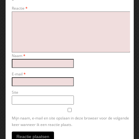
Reactie
*
Naam
*
E-mail
*
Site
Mijn naam, e-mail en site opslaan in deze browser voor de volgende
keer wanneer ik een reactie plaats.