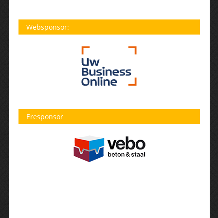
Websponsor:
Eresponsor