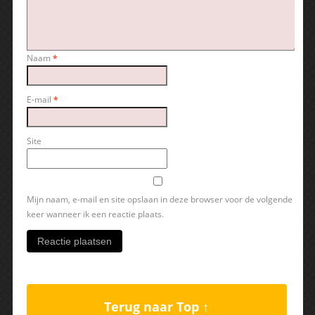
Naam
*
E-mail
*
Site
Mijn naam, e-mail en site opslaan in deze browser voor de volgende
keer wanneer ik een reactie plaats.
Terug naar Top ↑