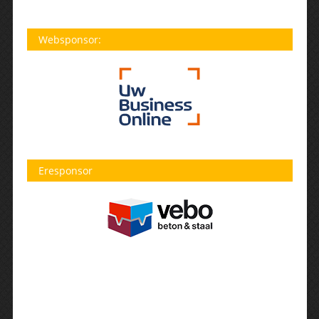
Websponsor:
Eresponsor