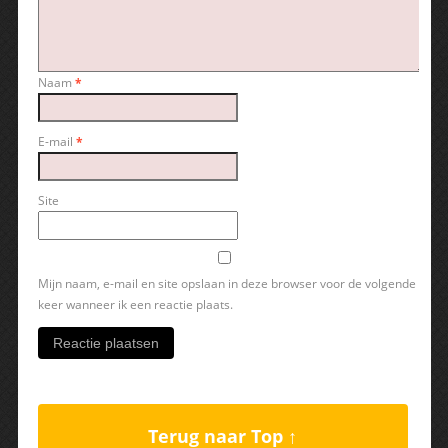
Naam
*
E-mail
*
Site
Mijn naam, e-mail en site opslaan in deze browser voor de volgende
keer wanneer ik een reactie plaats.
Terug naar Top ↑