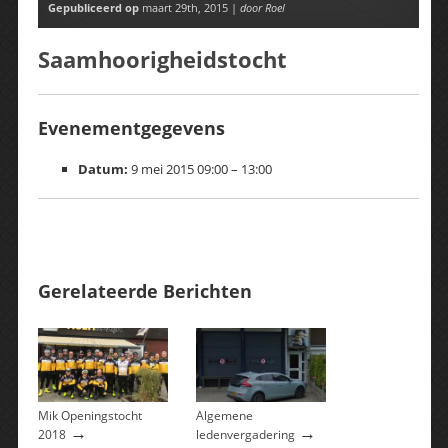
Gepubliceerd op
maart 29th, 2015 |
door Roel
Saamhoorigheidstocht
Evenementgegevens
Datum:
9 mei 2015 09:00
–
13:00
Gerelateerde Berichten
Mik Openingstocht
Algemene
→
→
2018
ledenvergadering