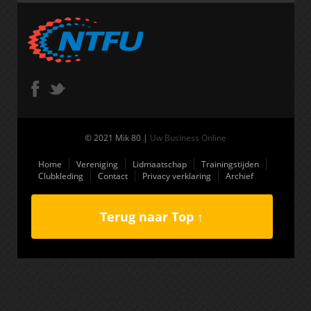
© 2021 Mik 80 |
Uw Business Online
Home
Vereniging
Lidmaatschap
Trainingstijden
Clubkleding
Contact
Privacy verklaring
Archief
Terug naar Top ↑
(function(i,s,o,g,r,a,m){i['GoogleAnalyticsObject']=r;i[r]=i[r]||function(){
(i[r].q=i[r].q||[]).push(arguments)},i[r].l=1*new Date();a=s.createElement(o),
m=s.getElementsByTagName(o)
[0];a.async=1;a.src=g;m.parentNode.insertBefore(a,m) })