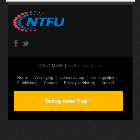
© 2021 Mik 80 |
Uw Business Online
Home
Vereniging
Lidmaatschap
Trainingstijden
Clubkleding
Contact
Privacy verklaring
Archief
Terug naar Top ↑
(function(i,s,o,g,r,a,m){i['GoogleAnalyticsObject']=r;i[r]=i[r]||function(){
(i[r].q=i[r].q||[]).push(arguments)},i[r].l=1*new Date();a=s.createElement(o),
m=s.getElementsByTagName(o)
[0];a.async=1;a.src=g;m.parentNode.insertBefore(a,m) })