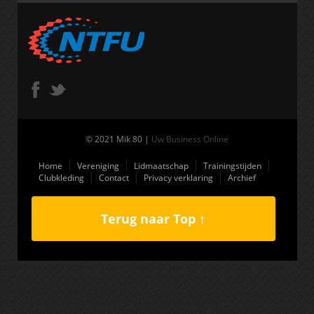
© 2021 Mik 80 |
Uw Business Online
Home
Vereniging
Lidmaatschap
Trainingstijden
Clubkleding
Contact
Privacy verklaring
Archief
Terug naar Top ↑
(function(i,s,o,g,r,a,m){i['GoogleAnalyticsObject']=r;i[r]=i[r]||function(){
(i[r].q=i[r].q||[]).push(arguments)},i[r].l=1*new Date();a=s.createElement(o),
m=s.getElementsByTagName(o)
[0];a.async=1;a.src=g;m.parentNode.insertBefore(a,m) })