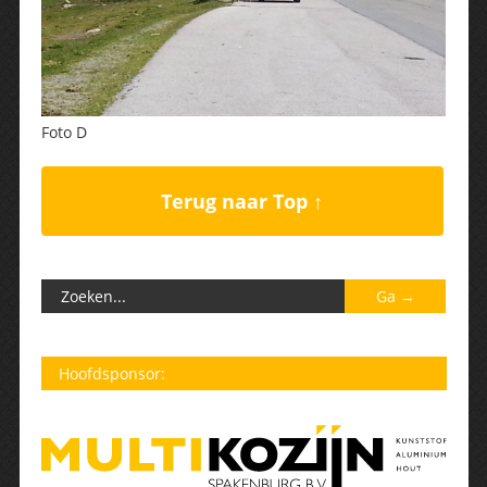
Foto D
Terug naar Top ↑
Hoofdsponsor: