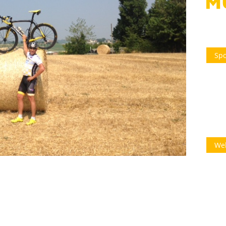
Spo
We