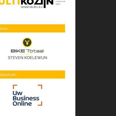
nsor:
bsponsor: