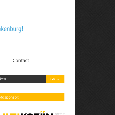
g
Contact
fdsponsor: