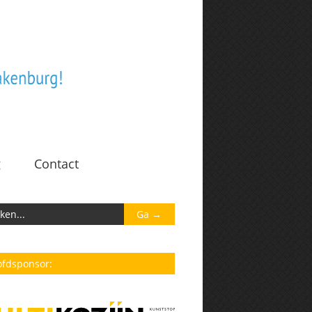
g
Contact
fdsponsor: