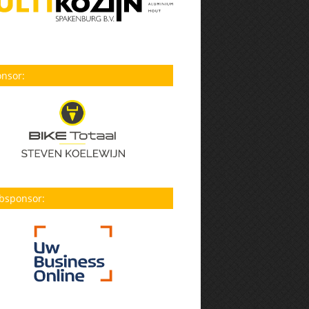
nsor:
bsponsor: