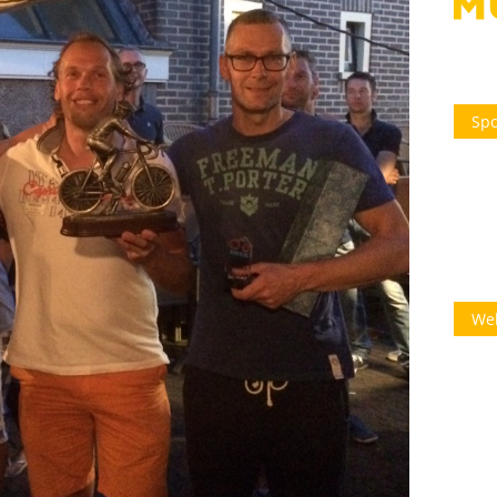
Spo
We