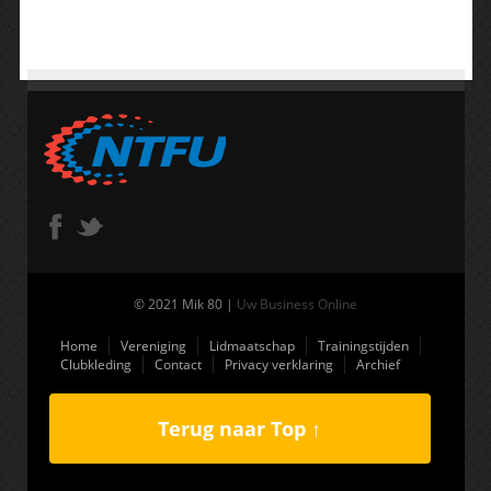
© 2021 Mik 80 |
Uw Business Online
Home
Vereniging
Lidmaatschap
Trainingstijden
Clubkleding
Contact
Privacy verklaring
Archief
Terug naar Top ↑