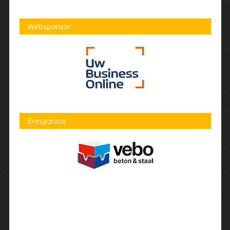
Websponsor:
Eresponsor