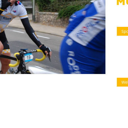
Spo
We