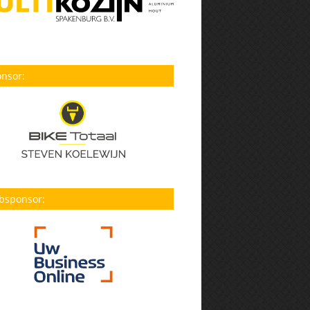
nsor:
bsponsor: