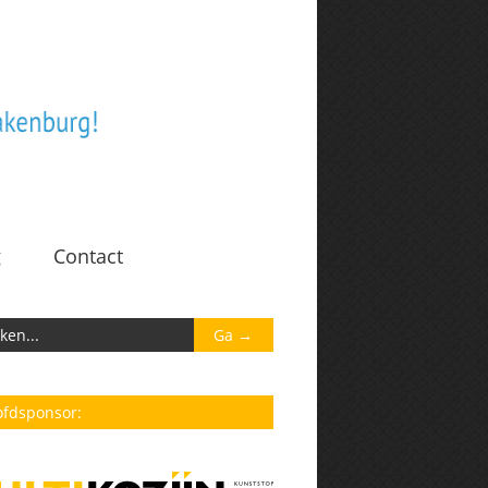
g
Contact
fdsponsor: