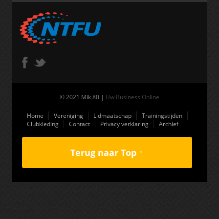
© 2021 Mik 80 |
Uw Business Online
Home
Vereniging
Lidmaatschap
Trainingstijden
Clubkleding
Contact
Privacy verklaring
Archief
Terug naar Top ↑
(function(i,s,o,g,r,a,m){i['GoogleAnalyticsObject']=r;i[r]=i[r]||function(){
(i[r].q=i[r].q||[]).push(arguments)},i[r].l=1*new Date();a=s.createElement(o),
m=s.getElementsByTagName(o)
[0];a.async=1;a.src=g;m.parentNode.insertBefore(a,m) })