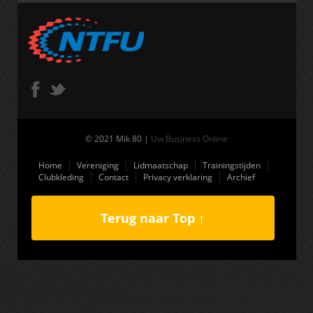
© 2021 Mik 80 |
Uw Business Online
Home
Vereniging
Lidmaatschap
Trainingstijden
Clubkleding
Contact
Privacy verklaring
Archief
Terug naar Top ↑
(function(i,s,o,g,r,a,m){i['GoogleAnalyticsObject']=r;i[r]=i[r]||function(){
(i[r].q=i[r].q||[]).push(arguments)},i[r].l=1*new Date();a=s.createElement(o),
m=s.getElementsByTagName(o)
[0];a.async=1;a.src=g;m.parentNode.insertBefore(a,m) })