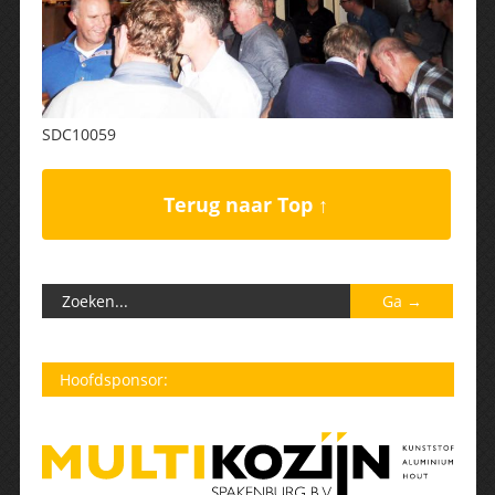
SDC10059
Terug naar Top ↑
Hoofdsponsor: