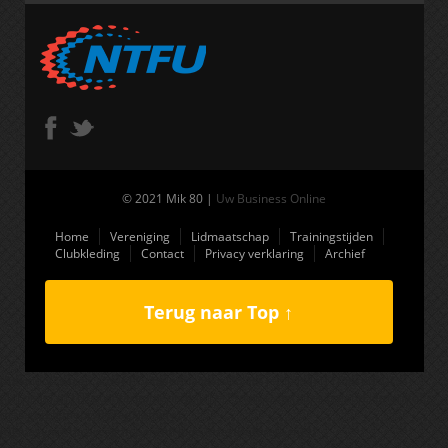
© 2021 Mik 80 |
Uw Business Online
Home
Vereniging
Lidmaatschap
Trainingstijden
Clubkleding
Contact
Privacy verklaring
Archief
Terug naar Top ↑
(function(i,s,o,g,r,a,m){i['GoogleAnalyticsObject']=r;i[r]=i[r]||function(){
(i[r].q=i[r].q||[]).push(arguments)},i[r].l=1*new Date();a=s.createElement(o),
m=s.getElementsByTagName(o)
[0];a.async=1;a.src=g;m.parentNode.insertBefore(a,m) })