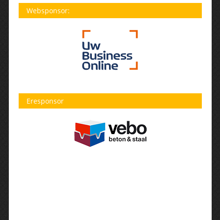
Websponsor:
Eresponsor