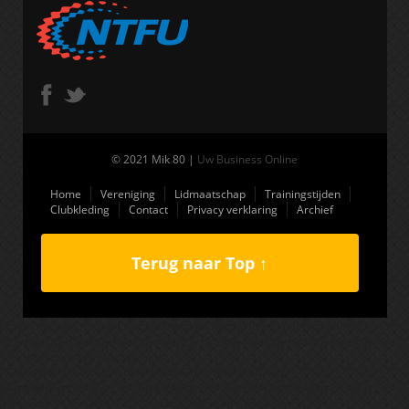
© 2021 Mik 80 |
Uw Business Online
Home
Vereniging
Lidmaatschap
Trainingstijden
Clubkleding
Contact
Privacy verklaring
Archief
Terug naar Top ↑
(function(i,s,o,g,r,a,m){i['GoogleAnalyticsObject']=r;i[r]=i[r]||function(){
(i[r].q=i[r].q||[]).push(arguments)},i[r].l=1*new Date();a=s.createElement(o),
m=s.getElementsByTagName(o)
[0];a.async=1;a.src=g;m.parentNode.insertBefore(a,m) })
(window,document,'script','//www.google-analytics.com/analytics.js','ga');
ga('create', 'UA-52600322-1', 'auto'); ga('send', 'pageview');